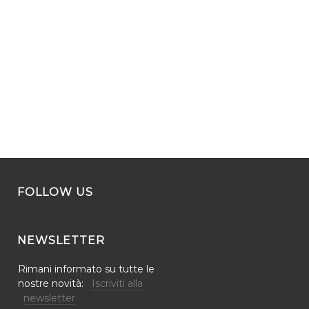
FOLLOW US
NEWSLETTER
Rimani informato su tutte le
nostre novità:
Iscriviti alla
newsletter