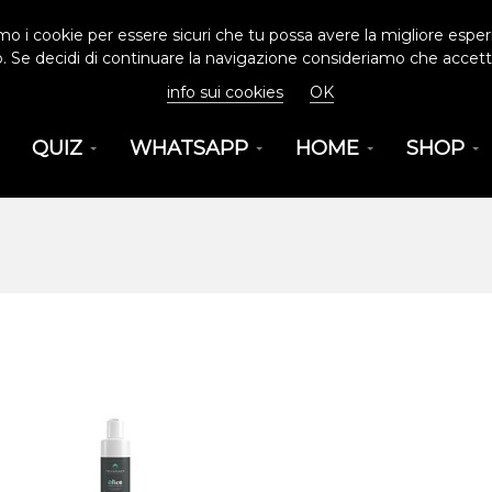
amo i cookie per essere sicuri che tu possa avere la migliore esper
o. Se decidi di continuare la navigazione consideriamo che accetti 
info sui cookies
OK
QUIZ
WHATSAPP
HOME
SHOP