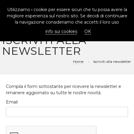
Utilizziamo i cookie per essere sicuri che tu possa avere la
TOGG
migliore esperienza sul nostro sito. Se decidi di continuare
NAVIG
la navigazione consideriamo che accetti il loro uso
info sui cookies
OK
ISCRIVITI ALLA
NEWSLETTER
Home
Iscriviti alla newsletter
Compila il form sottostante per ricevere la newsletter e
rimanere aggiornato su tutte le nostre novità.
Email