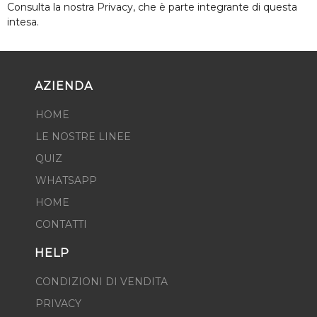
Consulta la nostra Privacy, che è parte integrante di questa
intesa.
AZIENDA
HOME
LE NOSTRE LINEE
QUIZ
WHATSAPP
HOME
CONTATTI
HELP
CONDIZIONI DI VENDITA
PRIVACY