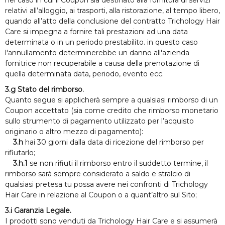
nel caso in cui il Coupon sia destinato alla fornitura di servizi
relativi all’alloggio, ai trasporti, alla ristorazione, al tempo libero,
quando all’atto della conclusione del contratto Trichology Hair
Care si impegna a fornire tali prestazioni ad una data
determinata o in un periodo prestabilito. in questo caso
l'annullamento determinerebbe un danno all'azienda
fornitrice non recuperabile a causa della prenotazione di
quella determinata data, periodo, evento ecc.
3.g Stato del rimborso.
Quanto segue si applicherà sempre a qualsiasi rimborso di un
Coupon accettato (sia come credito che rimborso monetario
sullo strumento di pagamento utilizzato per l’acquisto
originario o altro mezzo di pagamento):
3.h
hai 30 giorni dalla data di ricezione del rimborso per
rifiutarlo;
3.h.1
se non rifiuti il rimborso entro il suddetto termine, il
rimborso sarà sempre considerato a saldo e stralcio di
qualsiasi pretesa tu possa avere nei confronti di Trichology
Hair Care in relazione al Coupon o a quant’altro sul Sito;
3.i Garanzia Legale.
I prodotti sono venduti da Trichology Hair Care e si assumerà