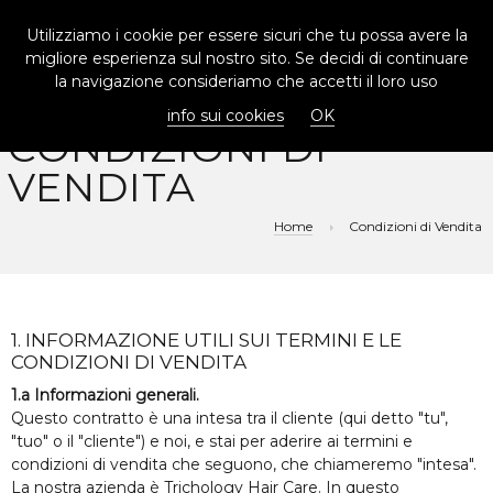
Utilizziamo i cookie per essere sicuri che tu possa avere la
TOGG
migliore esperienza sul nostro sito. Se decidi di continuare
NAVIG
la navigazione consideriamo che accetti il loro uso
info sui cookies
OK
CONDIZIONI DI
VENDITA
Home
Condizioni di Vendita
1. INFORMAZIONE UTILI SUI TERMINI E LE
CONDIZIONI DI VENDITA
1.a Informazioni generali.
Questo contratto è una intesa tra il cliente (qui detto "tu",
"tuo" o il "cliente") e noi, e stai per aderire ai termini e
condizioni di vendita che seguono, che chiameremo "intesa".
La nostra azienda è Trichology Hair Care.
In questo