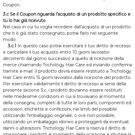
Coupon.
3.c Se il Coupon riguarda l’acquisto di un prodotto specifico e
tu lo hai già ricevuto.
Nel caso in cui tu voglia recedere dall’acquisto di un prodotto
che ti è già stato consegnato, potrai farlo nel seguente
modo:
3.c.1
In questo caso potrai esercitare il tuo diritto di recesso
e cancellare il tuo acquisto entro 10 giorni lavorativi
decorrenti dal giorno successivo a quello di ricezione della
merce chiamando Trichology Hair Care
ed inviando conferma
tramite e-mail
. Il prodotto dovrà essere restituito a Trichology
Hair Care
entro 15 giorni lavorativi dalla ricezione del prodotto.
Per esercitare validamente il diritto di recesso ai sensi della
presente sezione 3.c, i prodotti dovranno essere restituiti
nelle medesime condizioni in cui si trovavano al momento
della consegna, completi di tutte le loro parti, componenti ed
accessori, etichette e confezioni, nei limiti del possibile
utilizzando l’imballaggio originale, o ove non possibile,
utilizzando un imballaggio idoneo a proteggerli da eventuali
danni o alterazioni. Trichology Hair Care si riserva il diritto di
ispezionare i prodotti al momento della ricezione e rifiutare la