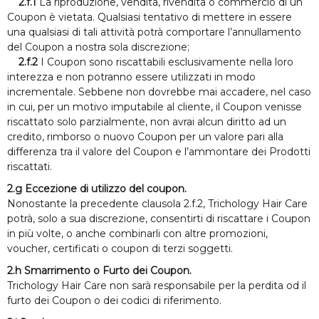
2.f.1
La riproduzione, vendita, rivendita o commercio di un
Coupon è vietata. Qualsiasi tentativo di mettere in essere
una qualsiasi di tali attività potrà comportare l’annullamento
del Coupon a nostra sola discrezione;
2.f.2
I Coupon sono riscattabili esclusivamente nella loro
interezza e non potranno essere utilizzati in modo
incrementale. Sebbene non dovrebbe mai accadere, nel caso
in cui, per un motivo imputabile al cliente, il Coupon venisse
riscattato solo parzialmente, non avrai alcun diritto ad un
credito, rimborso o nuovo Coupon per un valore pari alla
differenza tra il valore del Coupon e l’ammontare dei Prodotti
riscattati.
2.g Eccezione di utilizzo del coupon.
Nonostante la precedente clausola 2.f.2, Trichology Hair Care
potrà, solo a sua discrezione, consentirti di riscattare i Coupon
in più volte, o anche combinarli con altre promozioni,
voucher, certificati o coupon di terzi soggetti.
2.h Smarrimento o Furto dei Coupon.
Trichology Hair Care non sarà responsabile per la perdita od il
furto dei Coupon o dei codici di riferimento.