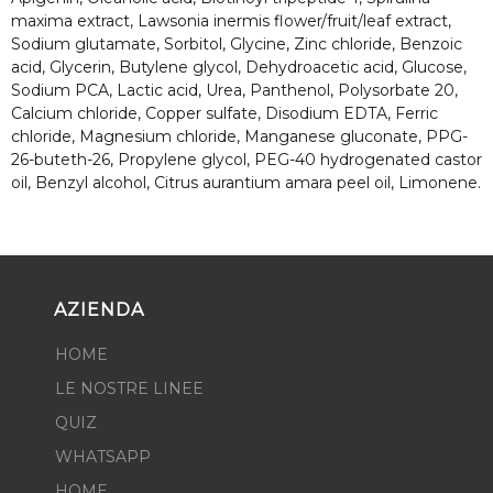
maxima extract, Lawsonia inermis flower/fruit/leaf extract,
Sodium glutamate, Sorbitol, Glycine, Zinc chloride, Benzoic
acid, Glycerin, Butylene glycol, Dehydroacetic acid, Glucose,
Sodium PCA, Lactic acid, Urea, Panthenol, Polysorbate 20,
Calcium chloride, Copper sulfate, Disodium EDTA, Ferric
chloride, Magnesium chloride, Manganese gluconate, PPG-
26-buteth-26, Propylene glycol, PEG-40 hydrogenated castor
oil, Benzyl alcohol, Citrus aurantium amara peel oil, Limonene.
AZIENDA
HOME
LE NOSTRE LINEE
QUIZ
WHATSAPP
HOME