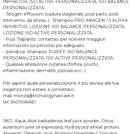
INHIBITOR, ISO ACTIVE PERSONALIZZATA, ISO BALANCE
PERSONALIZZATA.
- Telogen effluvium (caduta stagionale, post parto, post
intervento, da stress...) : Shampoo PRO ANAGEN / 5 ALPHA
INHIBITOR, LOZIONE ISO BALANCE PERSONALIZZATA,
LOZIONE ISO ACTIVE PERSONALIZZATA.
- Post Trapianto: contattaci per ricevere maggiori
informazioni sul percorso più adeguato.
- Iperidrosi: Shampoo PURIFY, ISO BALANCE
PERSONALIZZATA, ISO ACTIVE PERSONALIZZATA.
- Qualsiasi alterazione cutanea (forfora, prurito,
infiammazione, dermatiti, psoriasi ecc...).
Per sapere quale personalizzazione è più idonea alla tua
esigenza non esitare a contattarci.
mail: monza@trichologyhaircare.it
tel: 3401046481
INCI: Aqua, Aloe barbadensis leaf juice powder, Citrus
aurantium peel oil expressed, Hydrolyzed wheat protein,
Apigenin, Oleanolic acid, Biotinoyl tripeptide-1, Spirulina