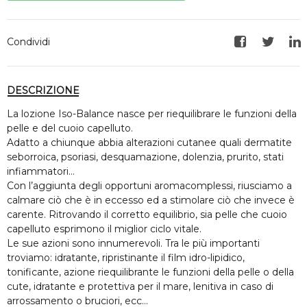
Condividi
Facebook
Twitte
Li
DESCRIZIONE
La lozione Iso-Balance nasce per riequilibrare le funzioni della
pelle e del cuoio capelluto.
Adatto a chiunque abbia alterazioni cutanee quali dermatite
seborroica, psoriasi, desquamazione, dolenzia, prurito, stati
infiammatori…
Con l’aggiunta degli opportuni aromacomplessi, riusciamo a
calmare ciò che è in eccesso ed a stimolare ciò che invece è
carente. Ritrovando il corretto equilibrio, sia pelle che cuoio
capelluto esprimono il miglior ciclo vitale.
Le sue azioni sono innumerevoli. Tra le più importanti
troviamo: idratante, ripristinante il film idro-lipidico,
tonificante, azione riequilibrante le funzioni della pelle o della
cute, idratante e protettiva per il mare, lenitiva in caso di
arrossamento o bruciori, ecc…