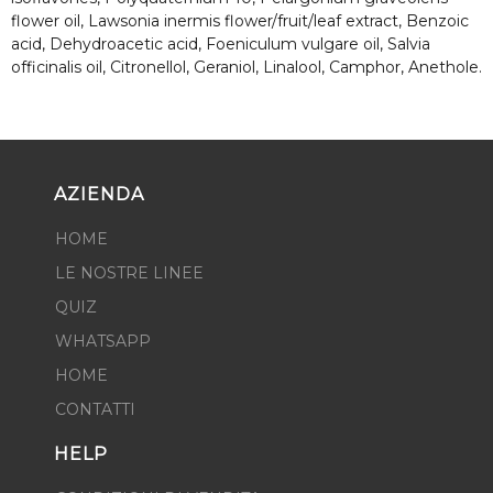
flower oil, Lawsonia inermis flower/fruit/leaf extract, Benzoic
acid, Dehydroacetic acid, Foeniculum vulgare oil, Salvia
officinalis oil, Citronellol, Geraniol, Linalool, Camphor, Anethole.
AZIENDA
HOME
LE NOSTRE LINEE
QUIZ
WHATSAPP
HOME
CONTATTI
HELP