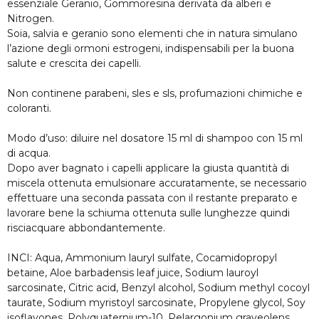
essenziale Geranio, Gommoresina derivata da alberi e
Nitrogen.
Soia, salvia e geranio sono elementi che in natura simulano
l’azione degli ormoni estrogeni, indispensabili per la buona
salute e crescita dei capelli.
Non continene parabeni, sles e sls, profumazioni chimiche e
coloranti.
Modo d’uso: diluire nel dosatore 15 ml di shampoo con 15 ml
di acqua.
Dopo aver bagnato i capelli applicare la giusta quantità di
miscela ottenuta emulsionare accuratamente, se necessario
effettuare una seconda passata con il restante preparato e
lavorare bene la schiuma ottenuta sulle lunghezze quindi
risciacquare abbondantemente.
INCI: Aqua, Ammonium lauryl sulfate, Cocamidopropyl
betaine, Aloe barbadensis leaf juice, Sodium lauroyl
sarcosinate, Citric acid, Benzyl alcohol, Sodium methyl cocoyl
taurate, Sodium myristoyl sarcosinate, Propylene glycol, Soy
isoflavones, Polyquaternium-10, Pelargonium graveolens