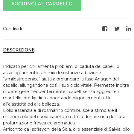
AGGIUNGI AL CARRELLO
Condividi
Facebook
Twitte
Li
DESCRIZIONE
Indicato per chi lamenta problemi di caduta dei capelli o
assottigliamento. Un mix di sostanze ad azione
“similestrogenica” aiuta a prolungare la fase Anagen del
capello, allungandone così il suo ciclo vitale. Permette inoltre
di detergere frequentemente i capelli senza aggredire il
mantello idro-lipidico apportando oligoelementi utili
all’elasticità ed alla bellezza.
L’olio essenziale di rosmarino contribuisce a stimolare il
microcircolo del cuoio capelluto oltre a donare una delicata
profumazione fresca ed aromatica.
Arricchito da Isoflavoni della Soia, olio essenziale di Salvia, olio