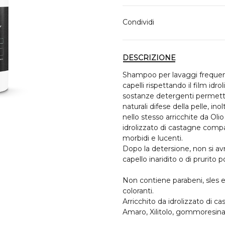
Condividi
DESCRIZIONE
Shampoo per lavaggi frequent
capelli rispettando il film idro
sostanze detergenti permette
naturali difese della pelle, in
nello stesso arricchite da Ol
idrolizzato di castagne compa
morbidi e lucenti.
Dopo la detersione, non si avrà
capello inaridito o di prurito 
Non contiene parabeni, sles e
coloranti.
Arricchito da idrolizzato di c
Amaro, Xilitolo, gommoresina 