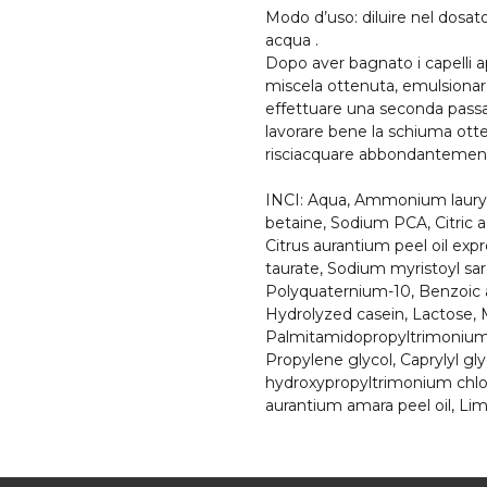
Modo d’uso: diluire nel dosat
acqua .
Dopo aver bagnato i capelli ap
miscela ottenuta, emulsionar
effettuare una seconda passat
lavorare bene la schiuma ott
risciacquare abbondantemen
INCI: Aqua, Ammonium lauryl 
betaine, Sodium PCA, Citric a
Citrus aurantium peel oil ex
taurate, Sodium myristoyl sar
Polyquaternium-10, Benzoic a
Hydrolyzed casein, Lactose, 
Palmitamidopropyltrimonium c
Propylene glycol, Caprylyl gl
hydroxypropyltrimonium chlor
aurantium amara peel oil, Lim