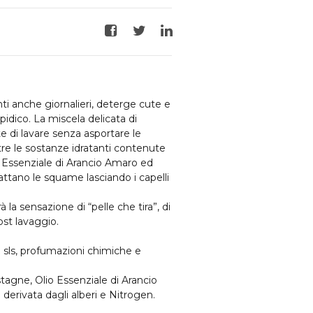
Facebook
Twitter
LinkedIn
i anche giornalieri, deterge cute e
lipidico. La miscela delicata di
 di lavare senza asportare le
oltre le sostanze idratanti contenute
io Essenziale di Arancio Amaro ed
ttano le squame lasciando i capelli
 la sensazione di “pelle che tira”, di
post lavaggio.
 sls, profumazioni chimiche e
astagne, Olio Essenziale di Arancio
derivata dagli alberi e Nitrogen.