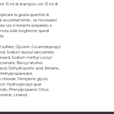
ore 15 ml di shampoo con 15 ml di
plicare la giusta quantità di
e accuratamente , se necessario
a con il restante preparato e
enuta sulle lunghezze quindi
te.
sulfate, Glycerin, Cocamidopropyl
cid, Sodium lauroyl sarcosinate,
pressed, Sodium methyl cocoyl
cosinate, Benzyl alcohol,
cid, Dehydroacetic acid, Betaine,
Methylpropanediol,
hloride, Pentylene glycol,
ycol, Hydroxypropyl guar
ide, Phenylpropanol, Citrus
onene, Linalool.