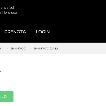
ienza sul
il loro uso
PRENOTA
LOGIN
tti
SHAMPOO
SHAMPOO DAILY
Y
LLO