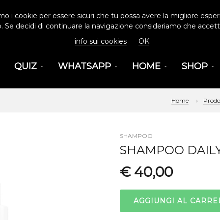
amo i cookie per essere sicuri che tu possa avere la migliore esper
o. Se decidi di continuare la navigazione consideriamo che accetti 
info sui cookies
OK
QUIZ
WHATSAPP
HOME
SHOP
Home
Prodo
SHAMPOO
SHAMPOO DAIL
€ 40,00
AGGIUNGI AL CARRE